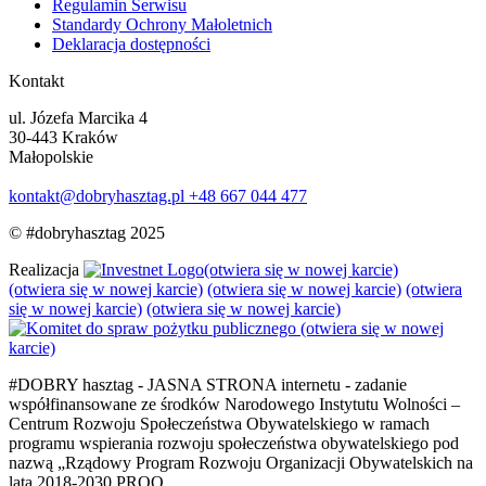
Regulamin Serwisu
Standardy Ochrony Małoletnich
Deklaracja dostępności
Kontakt
ul. Józefa Marcika 4
30-443 Kraków
Małopolskie
kontakt@dobryhasztag.pl
+48 667 044 477
© #dobryhasztag 2025
Realizacja
(otwiera się w nowej karcie)
(otwiera się w nowej karcie)
(otwiera się w nowej karcie)
(otwiera
się w nowej karcie)
(otwiera się w nowej karcie)
(otwiera się w nowej
karcie)
#DOBRY hasztag - JASNA STRONA internetu - zadanie
współfinansowane ze środków Narodowego Instytutu Wolności –
Centrum Rozwoju Społeczeństwa Obywatelskiego w ramach
programu wspierania rozwoju społeczeństwa obywatelskiego pod
nazwą „Rządowy Program Rozwoju Organizacji Obywatelskich na
lata 2018-2030 PROO