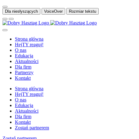
Pomiń
do
Dla niesłyszących
VoiceOver
Rozmiar tekstu
treści
Strona główna
HejTY reaguj!
O nas
Edukacja
Aktualności
Dla firm
Partnerzy
Kontakt
Strona główna
HejTY reaguj!
O nas
Edukacja
Aktualności
Dla firm
Kontakt
Zostań partnerem
Zostań partnerem