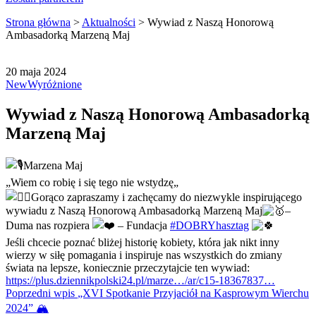
Strona główna
>
Aktualności
>
Wywiad z Naszą Honorową
Ambasadorką Marzeną Maj
20 maja 2024
New
Wyróżnione
Wywiad z Naszą Honorową Ambasadorką
Marzeną Maj
Marzena Maj
„Wiem co robię i się tego nie wstydzę„
Gorąco zapraszamy i zachęcamy do niezwykle inspirującego
wywiadu z Naszą Honorową Ambasadorką Marzeną Maj
–
Duma nas rozpiera
– Fundacja
#DOBRYhasztag
Jeśli chcecie poznać bliżej historię kobiety, która jak nikt inny
wierzy w siłę pomagania i inspiruje nas wszystkich do zmiany
świata na lepsze, koniecznie przeczytajcie ten wywiad:
https://plus.dziennikpolski24.pl/marze…/ar/c15-18367837…
Poprzedni wpis
„XVI Spotkanie Przyjaciół na Kasprowym Wierchu
2024” 🏔️