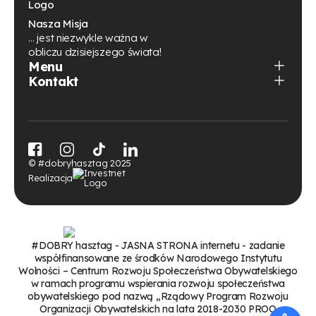
Nasza Misja
… jest niezwykle ważna w
obliczu dzisiejszego świata!
Menu
Kontakt
ul. Józefa Marcika 4
30-443 Kraków
Małopolskie
(otwiera
(otwiera
(otwiera
(otwiera
się
się
się
się
© #dobryhasztag 2025
w
w
w
w
(otwiera
nowej
nowej
nowej
nowej
Realizacja
się
kontakt@dobryhasztag.pl
karcie)
karcie)
karcie)
karcie)
w
nowej
+48 667 044 477
karcie)
(otwiera
się
#DOBRY hasztag - JASNA STRONA internetu - zadanie
w
współfinansowane ze środków Narodowego Instytutu
nowej
Wolności – Centrum Rozwoju Społeczeństwa Obywatelskiego
karcie)
w ramach programu wspierania rozwoju społeczeństwa
obywatelskiego pod nazwą „Rządowy Program Rozwoju
Organizacji Obywatelskich na lata 2018-2030 PROO