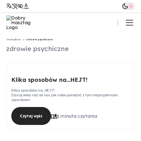
Pomiń
do
treści
Strona główna
Strona główna
>
zdrowie psychiczne
zdrowie psychiczne
HejTY reaguj!
O nas
Klika sposobów na…HEJT!
Edukacja
Klika sposobów na…HEJT!
Dzisiaj kilka rad od nas jak sobie poradzić z tym nieprzyjemnym
zjawiskiem.
Aktualności
1 minuta czytania
Czytaj wpis
Dla firm
Kontakt