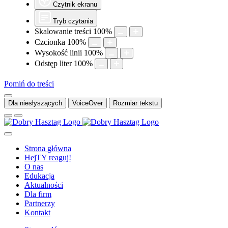
Czytnik ekranu
Tryb czytania
Skalowanie treści
100
%
Czcionka
100
%
Wysokość linii
100
%
Odstęp liter
100
%
Pomiń do treści
Dla niesłyszących
VoiceOver
Rozmiar tekstu
Strona główna
HejTY reaguj!
O nas
Edukacja
Aktualności
Dla firm
Partnerzy
Kontakt