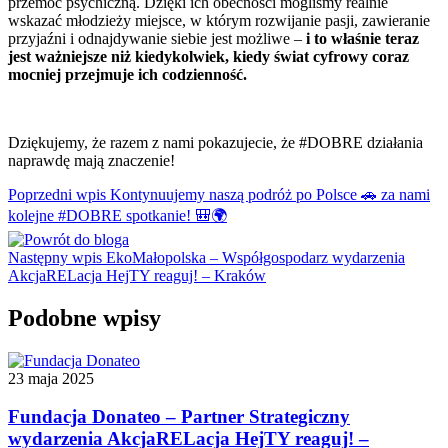
przemoc psychiczną. Dzięki ich obecności mogliśmy realnie
wskazać młodzieży miejsce, w którym rozwijanie pasji, zawieranie
przyjaźni i odnajdywanie siebie jest możliwe –
i to właśnie teraz
jest ważniejsze niż kiedykolwiek, kiedy świat cyfrowy coraz
mocniej przejmuje ich codzienność.
Dziękujemy, że razem z nami pokazujecie, że #DOBRE działania
naprawdę mają znaczenie!
Poprzedni wpis
Kontynuujemy naszą podróż po Polsce 🚗 za nami
kolejne #DOBRE spotkanie! 🎒🌍
Następny wpis
EkoMałopolska – Współgospodarz wydarzenia
AkcjaRELacja HejTY reaguj! – Kraków
Podobne wpisy
23 maja 2025
Fundacja Donateo – Partner Strategiczny
wydarzenia AkcjaRELacja HejTY reaguj! –