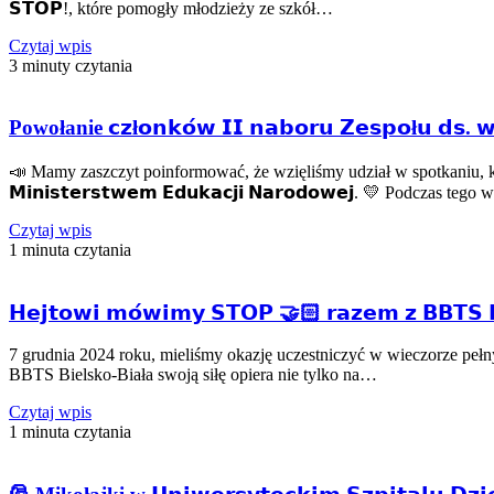
𝗦𝗧𝗢𝗣!, które pomogły młodzieży ze szkół…
Czytaj wpis
3 minuty czytania
Powołanie 𝗰𝘇ł𝗼𝗻𝗸𝗼́𝘄 𝗜𝗜 𝗻𝗮𝗯𝗼𝗿𝘂 𝗭𝗲𝘀𝗽𝗼ł𝘂 𝗱𝘀. 𝘄𝘀𝗽
📣 Mamy zaszczyt poinformować, że wzięliśmy udział w spotkaniu, którego celem
𝗠𝗶𝗻𝗶𝘀𝘁𝗲𝗿𝘀𝘁𝘄𝗲𝗺 𝗘𝗱𝘂𝗸𝗮𝗰𝗷𝗶 𝗡𝗮𝗿𝗼𝗱𝗼𝘄𝗲𝗷. 💛 Podczas tego wy
Czytaj wpis
1 minuta czytania
𝗛𝗲𝗷𝘁𝗼𝘄𝗶 𝗺𝗼́𝘄𝗶𝗺𝘆 𝗦𝗧𝗢𝗣 🤝🏻 𝗿𝗮𝘇𝗲𝗺 𝘇 𝗕𝗕𝗧𝗦 𝗕
7 grudnia 2024 roku, mieliśmy okazję uczestniczyć w wieczorze p
BBTS Bielsko-Biała swoją siłę opiera nie tylko na…
Czytaj wpis
1 minuta czytania