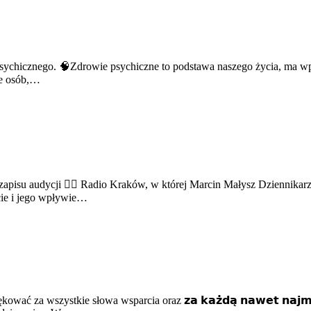
sychicznego. 🧠Zdrowie psychiczne to podstawa naszego życia, ma wpł
le osób,…
u audycji 👉🏻 Radio Kraków, w której Marcin Małysz Dziennikarz
ie i jego wpływie…
za wszystkie słowa wsparcia oraz 𝘇𝗮 𝗸𝗮𝘇̇𝗱𝗮̨ 𝗻𝗮𝘄𝗲𝘁 𝗻𝗮𝗷𝗺𝗻𝗶