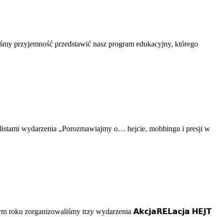
śmy przyjemność przedstawić nasz program edukacyjny, którego
istami wydarzenia „Porozmawiajmy o… hejcie, mobbingu i presji w
oku zorganizowaliśmy trzy wydarzenia 𝗔𝗸𝗰𝗷𝗮𝗥𝗘𝗟𝗮𝗰𝗷𝗮 𝗛𝗘𝗝𝗧