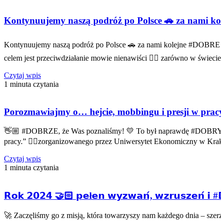
Kontynuujemy naszą podróż po Polsce 🚗 za nami k
Kontynuujemy naszą podróż po Polsce 🚗 za nami kolejne #DOBRE s
celem jest przeciwdziałanie mowie nienawiści 👉🏻 zarówno w świec
Czytaj wpis
1 minuta czytania
Porozmawiajmy o… hejcie, mobbingu i presji w prac
👋🏼 #DOBRZE, że Was poznaliśmy! 💛 To był naprawdę #DOBRYczas,
pracy.” 👉🏻zorganizowanego przez Uniwersytet Ekonomiczny w Kr
Czytaj wpis
1 minuta czytania
𝗥𝗼𝗸 𝟮𝟬𝟮𝟰 🤝🏻 𝗽𝗲ł𝗲𝗻 𝘄𝘆𝘇𝘄𝗮𝗻́, 𝘄𝘇𝗿𝘂𝘀𝘇𝗲𝗻́ 𝗶 #
🚀 Zaczęliśmy go z misją, która towarzyszy nam każdego dnia – szerzeni