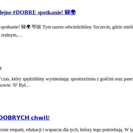
olejne #DOBRE spotkanie! 🎒🌍
potkanie! 🎒🌍 👋🏼 Tym razem odwiedziliśmy Szczecin, gdzie mieli
ie realnym,…
y
 który spędziliśmy wymieniając spostrzeżenia z gośćmi oraz panel
akowie. 🩷 Był…
𝗗𝗢𝗕𝗥𝗬𝗖𝗛 𝗰𝗵𝘄𝗶𝗹!
e empatii, edukacji i wsparcia dla tych, którzy tego potrzebują. W tym r