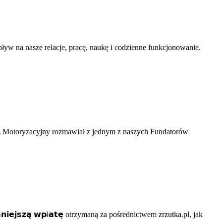
yw na nasze relacje, pracę, naukę i codzienne funkcjonowanie.
 Motoryzacyjny rozmawiał z jednym z naszych Fundatorów
𝗲𝗷𝘀𝘇𝗮̨ 𝘄𝗽ł𝗮𝘁𝗲̨ otrzymaną za pośrednictwem zrzutka.pl, jak