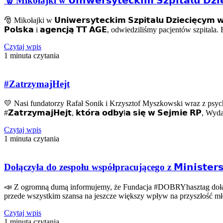
🎅 Mikołajki w 𝗨𝗻𝗶𝘄𝗲𝗿𝘀𝘆𝘁𝗲𝗰𝗸𝗶𝗺 𝗦𝘇𝗽𝗶𝘁𝗮𝗹𝘂 𝗗𝘇𝗶
🎅 Mikołajki w 𝗨𝗻𝗶𝘄𝗲𝗿𝘀𝘆𝘁𝗲𝗰𝗸𝗶𝗺 𝗦𝘇𝗽𝗶𝘁𝗮𝗹𝘂 𝗗𝘇𝗶𝗲𝗰𝗶
𝗣𝗼𝗹𝘀𝗸𝗮 i 𝗮𝗴𝗲𝗻𝗰𝗷𝗮̨ 𝗧𝗧 𝗔𝗚𝗘, odwiedziliśmy pacjentów szpita
Czytaj wpis
1 minuta czytania
#ZatrzymajHejt
💛 Nasi fundatorzy Rafał Sonik i Krzysztof Myszkowski wraz z psycholożką A
#𝗭𝗮𝘁𝗿𝘇𝘆𝗺𝗮𝗷𝗛𝗲𝗷𝘁, 𝗸𝘁𝗼́𝗿𝗮 𝗼𝗱𝗯𝘆ł𝗮 𝘀𝗶𝗲̨ 𝘄 𝗦𝗲𝗷𝗺𝗶𝗲 
Czytaj wpis
1 minuta czytania
Dołączyła do zespołu współpracującego z 𝗠𝗶𝗻𝗶𝘀𝘁𝗲𝗿𝘀𝘁𝘄
📣 Z ogromną dumą informujemy, że Fundacja #DOBRYhasztag dołączyła do 
przede wszystkim szansa na jeszcze większy wpływ na przyszłość m
Czytaj wpis
1 minuta czytania