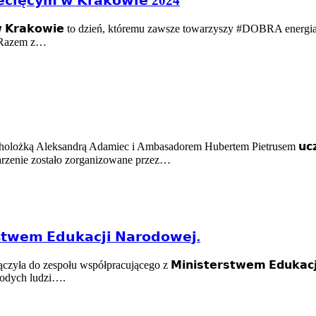
𝗲𝗰𝗶𝗲̨𝗰𝘆𝗺 𝘄 𝗞𝗿𝗮𝗸𝗼𝘄𝗶𝗲 2024
̨𝗰𝘆𝗺 𝘄 𝗞𝗿𝗮𝗸𝗼𝘄𝗶𝗲 to dzień, któremu zawsze towarzyszy #DOBRA ene
la. Razem z…
leksandrą Adamiec i Ambasadorem Hubertem Pietrusem 𝘂𝗰𝘇𝗲𝘀𝘁𝗻𝗶𝗰𝘇𝘆𝗹
𝗣, Wydarzenie zostało zorganizowane przez…
𝗲𝗺 𝗘𝗱𝘂𝗸𝗮𝗰𝗷𝗶 𝗡𝗮𝗿𝗼𝗱𝗼𝘄𝗲𝗷.
zespołu współpracującego z 𝗠𝗶𝗻𝗶𝘀𝘁𝗲𝗿𝘀𝘁𝘄𝗲𝗺 𝗘𝗱𝘂𝗸𝗮𝗰𝗷𝗶 
łodych ludzi….