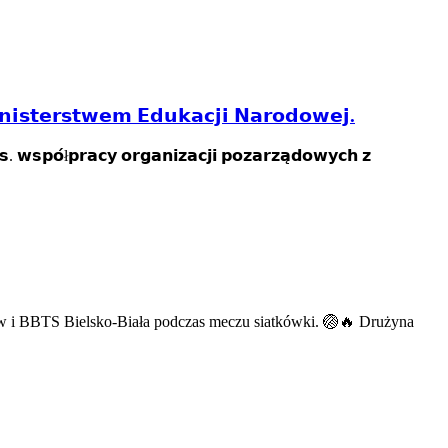
𝗶𝘀𝘁𝗲𝗿𝘀𝘁𝘄𝗲𝗺 𝗘𝗱𝘂𝗸𝗮𝗰𝗷𝗶 𝗡𝗮𝗿𝗼𝗱𝗼𝘄𝗲𝗷.
́ł𝗽𝗿𝗮𝗰𝘆 𝗼𝗿𝗴𝗮𝗻𝗶𝘇𝗮𝗰𝗷𝗶 𝗽𝗼𝘇𝗮𝗿𝘇𝗮̨𝗱𝗼𝘄𝘆𝗰𝗵 𝘇
w i BBTS Bielsko-Biała podczas meczu siatkówki. 🏐🔥 Drużyna