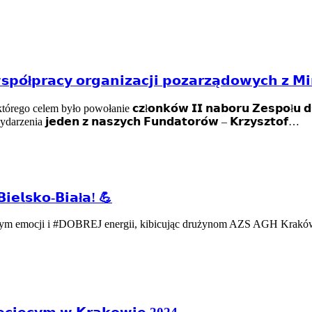
𝗼́ł𝗽𝗿𝗮𝗰𝘆 𝗼𝗿𝗴𝗮𝗻𝗶𝘇𝗮𝗰𝗷𝗶 𝗽𝗼𝘇𝗮𝗿𝘇𝗮̨𝗱𝗼𝘄𝘆𝗰𝗵 𝘇 𝗠𝗶
 było powołanie 𝗰𝘇ł𝗼𝗻𝗸𝗼́𝘄 𝗜𝗜 𝗻𝗮𝗯𝗼𝗿𝘂 𝗭𝗲𝘀𝗽𝗼ł𝘂 𝗱𝘀. 𝘄𝘀𝗽𝗼
darzenia 𝗷𝗲𝗱𝗲𝗻 𝘇 𝗻𝗮𝘀𝘇𝘆𝗰𝗵 𝗙𝘂𝗻𝗱𝗮𝘁𝗼𝗿𝗼́𝘄 – 𝗞𝗿𝘇𝘆𝘀𝘇𝘁𝗼𝗳…
𝗶𝗲𝗹𝘀𝗸𝗼-𝗕𝗶𝗮ł𝗮! 💪
ełnym emocji i #DOBREJ energii, kibicując drużynom AZS AGH Krakó