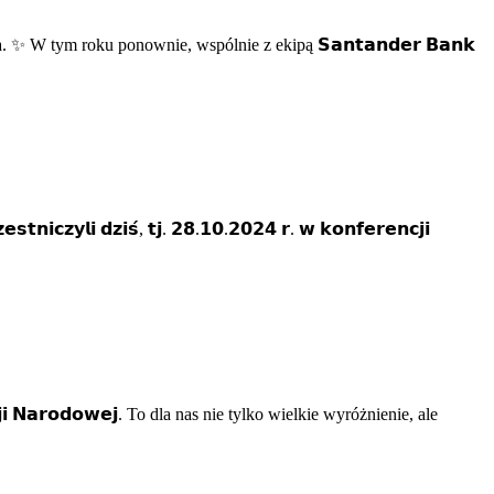
rgia. ✨ W tym roku ponownie, wspólnie z ekipą 𝗦𝗮𝗻𝘁𝗮𝗻𝗱𝗲𝗿 𝗕𝗮𝗻𝗸
 𝗱𝘇𝗶𝘀́, 𝘁𝗷. 𝟮𝟴.𝟭𝟬.𝟮𝟬𝟮𝟰 𝗿. 𝘄 𝗸𝗼𝗻𝗳𝗲𝗿𝗲𝗻𝗰𝗷𝗶
𝗮𝗿𝗼𝗱𝗼𝘄𝗲𝗷. To dla nas nie tylko wielkie wyróżnienie, ale