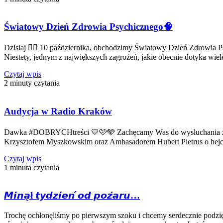
Światowy Dzień Zdrowia Psychicznego🧠
Dzisiaj 👉🏻 10 października, obchodzimy Światowy Dzień Zdrowia P
Niestety, jednym z największych zagrożeń, jakie obecnie dotyka wie
Czytaj wpis
2 minuty czytania
Audycja w Radio Kraków
Dawka #DOBRYCHtreści 💛🩷🩵 Zachęcamy Was do wysłuchania zapis
Krzysztofem Myszkowskim oraz Ambasadorem Hubert Pietrus o hejc
Czytaj wpis
1 minuta czytania
𝙈𝙞𝙣𝙖̨ł 𝙩𝙮𝙙𝙯𝙞𝙚𝙣́ 𝙤𝙙 𝙥𝙤𝙯̇𝙖𝙧𝙪…
Trochę ochłonęliśmy po pierwszym szoku i chcemy serdecznie podziękować 