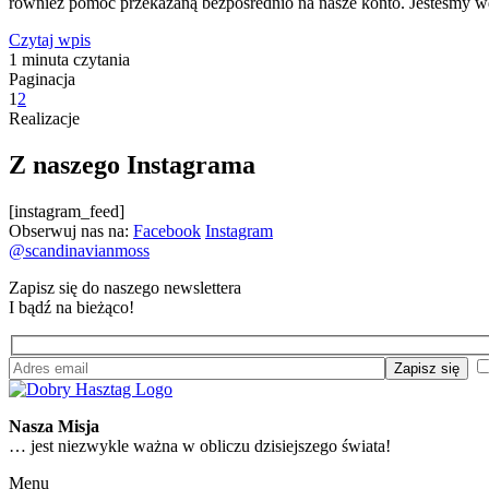
również pomoc przekazaną bezpośrednio na nasze konto. Jesteśmy 
Czytaj wpis
1 minuta czytania
Paginacja
1
2
Realizacje
Z naszego Instagrama
[instagram_feed]
Obserwuj nas na:
Facebook
Instagram
@scandinavianmoss
Zapisz się do naszego newslettera
I bądź na bieżąco!
Nasza Misja
… jest niezwykle ważna w obliczu dzisiejszego świata!
Menu