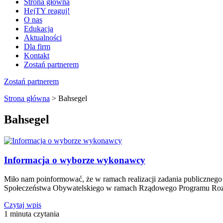
Strona główna
HejTY reaguj!
O nas
Edukacja
Aktualności
Dla firm
Kontakt
Zostań partnerem
Zostań partnerem
Strona główna
>
Bahsegel
Bahsegel
Informacja o wyborze wykonawcy
Miło nam poinformować, że w ramach realizacji zadania publiczneg
Społeczeństwa Obywatelskiego w ramach Rządowego Programu Ro
Czytaj wpis
1 minuta czytania