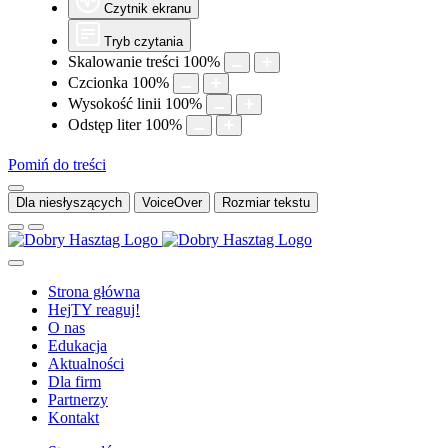
Czytnik ekranu
Tryb czytania
Skalowanie treści
100
%
Czcionka
100
%
Wysokość linii
100
%
Odstęp liter
100
%
Pomiń do treści
Dla niesłyszących
VoiceOver
Rozmiar tekstu
Strona główna
HejTY reaguj!
O nas
Edukacja
Aktualności
Dla firm
Partnerzy
Kontakt